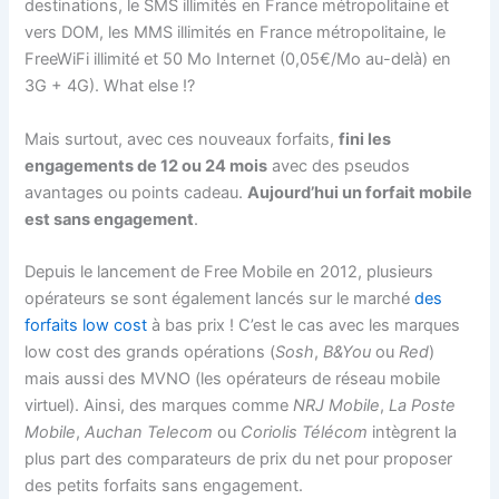
destinations, le SMS illimités en France métropolitaine et
vers DOM, les MMS illimités en France métropolitaine, le
FreeWiFi illimité et 50 Mo Internet (0,05€/Mo au-delà) en
3G + 4G). What else !?
Mais surtout, avec ces nouveaux forfaits,
fini les
engagements de 12 ou 24 mois
avec des pseudos
avantages ou points cadeau.
Aujourd’hui un forfait mobile
est sans engagement
.
Depuis le lancement de Free Mobile en 2012, plusieurs
opérateurs se sont également lancés sur le marché
des
forfaits low cost
à bas prix ! C’est le cas avec les marques
low cost des grands opérations (
Sosh
,
B&You
ou
Red
)
mais aussi des MVNO (les opérateurs de réseau mobile
virtuel). Ainsi, des marques comme
NRJ Mobile
,
La Poste
Mobile
,
Auchan Telecom
ou
Coriolis Télécom
intègrent la
plus part des comparateurs de prix du net pour proposer
des petits forfaits sans engagement.