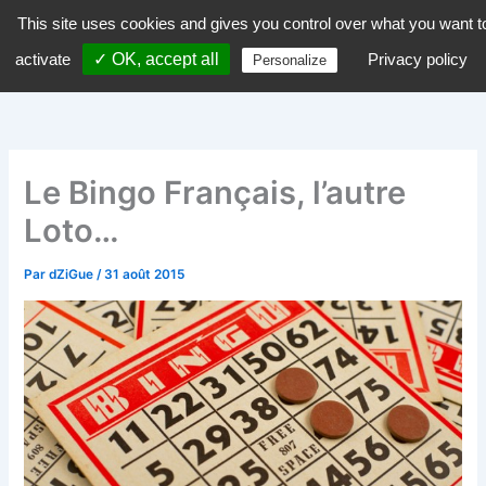
Aller
This site uses cookies and gives you control over what you want t
dZiGue
au
activate
✓ OK, accept all
Privacy policy
Personalize
contenu
Le Bingo Français, l’autre
Loto…
Par
dZiGue
/
31 août 2015