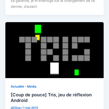
sa garantie, je m’interroge sur le changement de ce
dernier, d’autant
Actualité - Média
[Coup de pouce] Tris, jeu de réflexion
Android
dZiGue
/
1 mai 2015