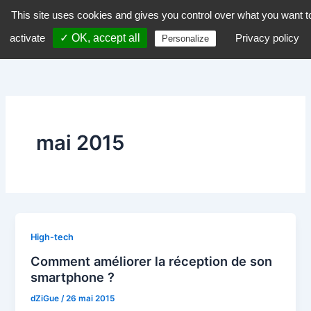
Aller
This site uses cookies and gives you control over what you want t
dZiGue
au
activate
✓ OK, accept all
Privacy policy
Personalize
contenu
mai 2015
High-tech
Comment améliorer la réception de son
smartphone ?
dZiGue
/
26 mai 2015