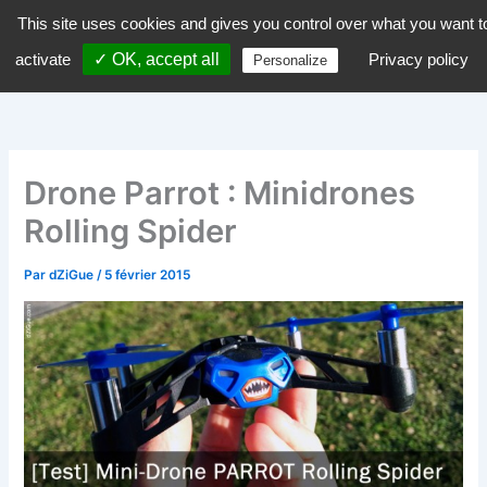
Aller
This site uses cookies and gives you control over what you want t
dZiGue
au
activate
✓ OK, accept all
Privacy policy
Personalize
contenu
Drone Parrot : Minidrones
Rolling Spider
Par
dZiGue
/
5 février 2015