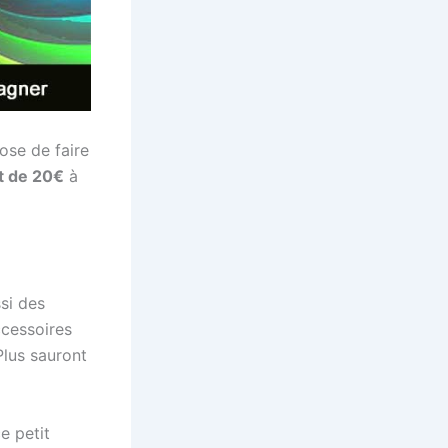
ose de faire
t de 20€
à
si des
ccessoires
lus sauront
e petit