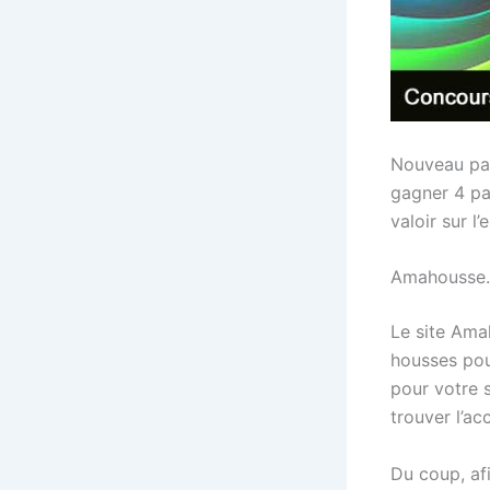
Nouveau par
gagner 4 pa
valoir sur l
Amahousse.c
Le site Ama
housses pou
pour votre 
trouver l’ac
Du coup, af