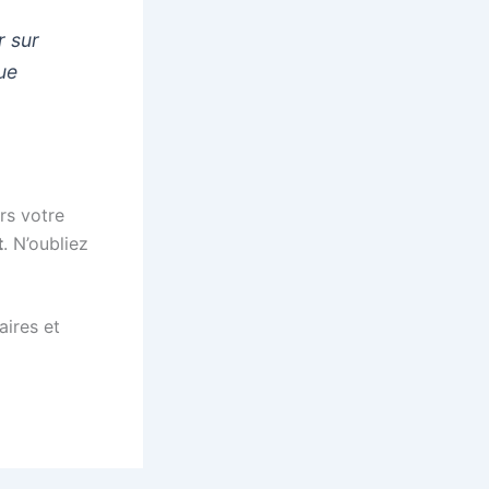
 sur
ue
rs votre
t
. N’oubliez
aires et