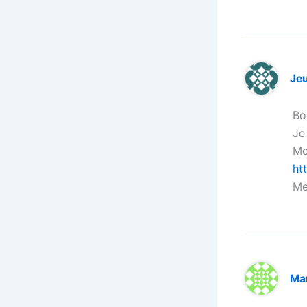
Je
Bo
Je
Mo
ht
Me
Ma