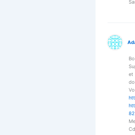
Sa
Ad
Bo
Su
et
do
Voi
ht
ht
82
Me
Cd