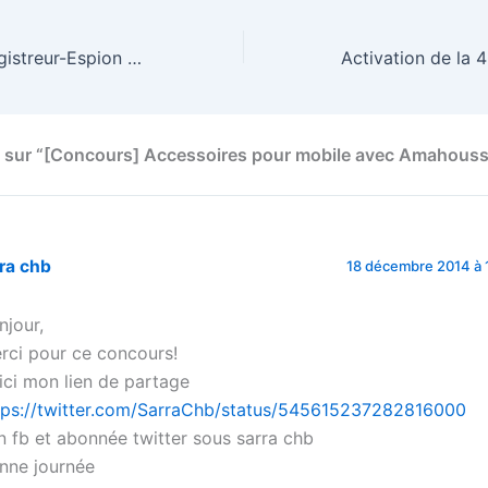
Dictaphone Enregistreur-Espion Clé USB 8 Go
s sur “[Concours] Accessoires pour mobile avec Amahous
ra chb
18 décembre 2014 à 
njour,
rci pour ce concours!
ici mon lien de partage
tps://twitter.com/SarraChb/status/545615237282816000
n fb et abonnée twitter sous sarra chb
nne journée