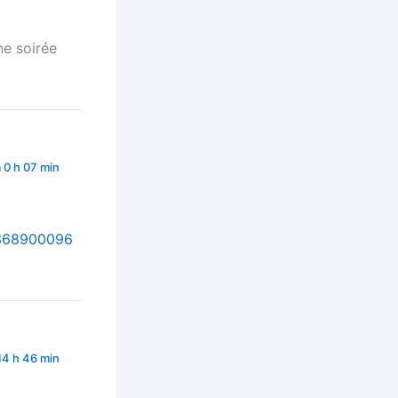
ne soirée
 0 h 07 min
8368900096
14 h 46 min