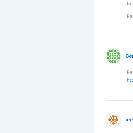
Bo
Pl
Ge
Pa
ht
ann