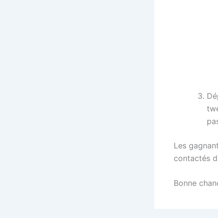
Dép
tw
pas
Les gagnant
contactés d
Bonne chanc