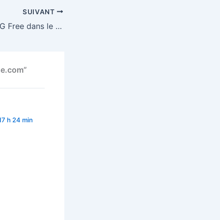
SUIVANT
Activation de la 4G Free dans le Cantal
se.com”
17 h 24 min