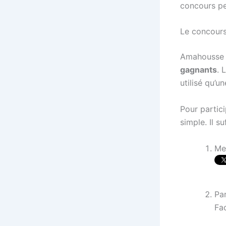
concours pen
Le concour
Amahousse 
gagnants
. 
utilisé qu’un
Pour partici
simple. Il suf
Me
Pa
Fa