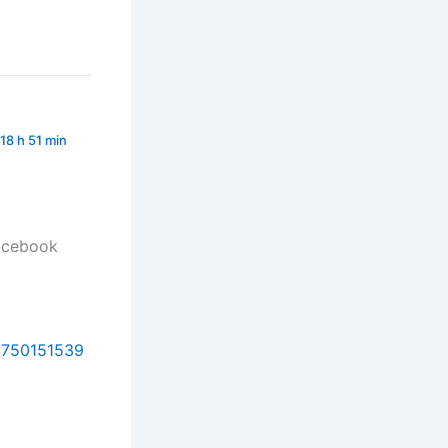
18 h 51 min
facebook
6750151539