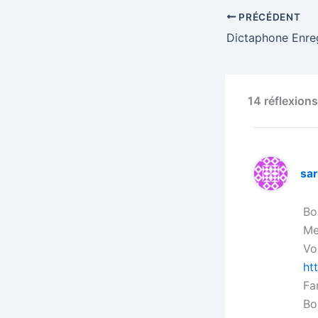
PRÉCÉDENT
14 réflexion
sar
Bo
Me
Vo
ht
Fa
Bo