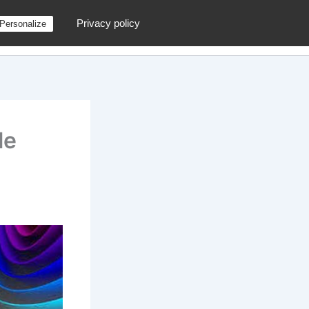
Privacy policy
Personalize
g
Contactez moi !
Archives
Au hasard
le