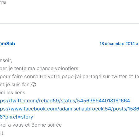
rra
amSch
18 décembre 2014 à 
nsoir,
per je tente ma chance volontiers
 pour faire connaitre votre page j’ai partagé sur twitter et 
nt je suis fan 🙂
ci les liens
tps://twitter.com/rebad59/status/545636944018161664
tps://www.facebook.com/adam.schaubroeck.54/posts/158
8?pnref=story
rci a vous et Bonne soirée
lt