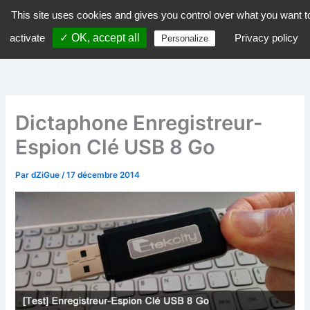
Aller
This site uses cookies and gives you control over what you want t
dZiGue
au
activate
✓ OK, accept all
Privacy policy
Personalize
contenu
Dictaphone Enregistreur-
Espion Clé USB 8 Go
Par
dZiGue
/
17 décembre 2014