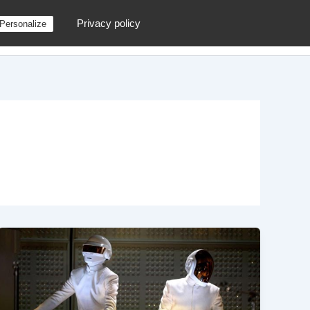
Privacy policy
Personalize
g
Contactez moi !
Archives
Au hasard