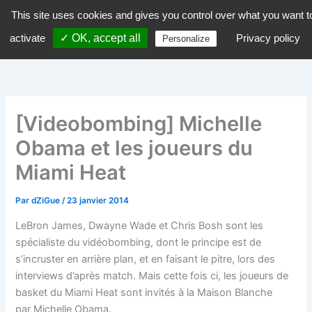
Aller
This site uses cookies and gives you control over what you want t
dZiGue
au
activate
✓ OK, accept all
Privacy policy
Personalize
contenu
[Videobombing] Michelle
Obama et les joueurs du
Miami Heat
Par
dZiGue
/
23 janvier 2014
LeBron James, Dwayne Wade et Chris Bosh sont les
spécialiste du vidéobombing, dont le principe est de
s’incruster en arrière plan, et en faisant le pitre, lors des
interviews d’après match. Mais cette fois ci, les joueurs de
basket du Miami Heat sont invités à la Maison Blanche
par Michelle Obama.