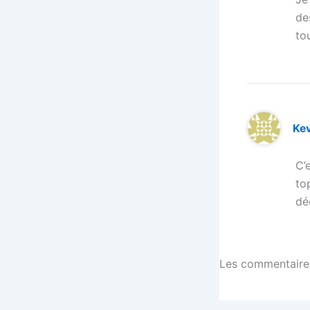
de
to
Ke
C’
to
dé
Les commentaires