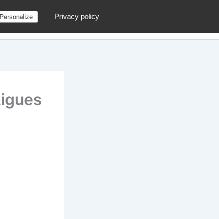
Privacy policy
Personalize
g
Contactez moi !
Archives
Au hasard
Aigues