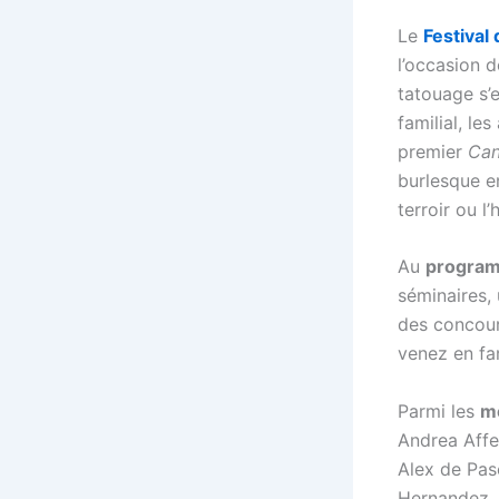
Le
Festival
l’occasion 
tatouage s’e
familial, l
premier
Can
burlesque en
terroir ou l
Au
progra
séminaires,
des concour
venez en fam
Parmi les
me
Andrea Affer
Alex de Pas
Hernandez, 