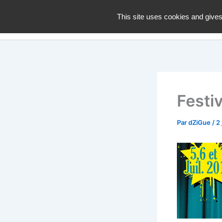
Aller
dZiGue
This site uses cookies and gives
au
contenu
Festi
Par
dZiGue
/
2 