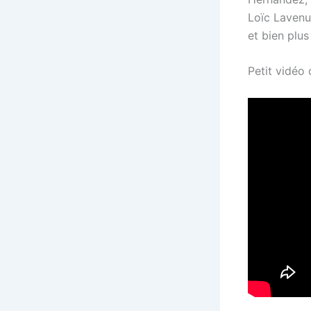
Loïc Lavenu
et bien plu
Petit vidéo 