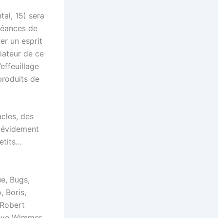
al, 15) sera
séances de
er un esprit
iateur de ce
’effeuillage
produits de
acles, des
t évidement
etits…
ue, Bugs,
, Boris,
 Robert
teve Wimmer,