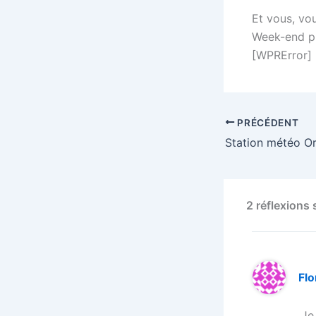
Et vous, vo
Week-end p
[WPRError]
PRÉCÉDENT
2 réflexions
Fl
Je