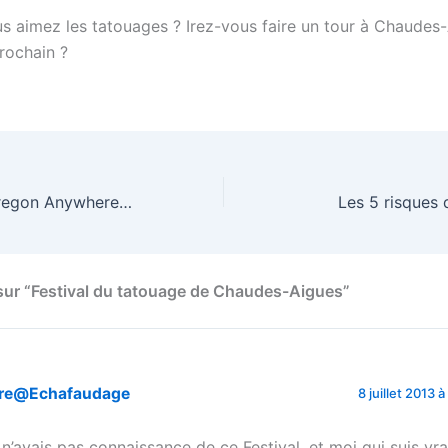
us aimez les tatouages ? Irez-vous faire un tour à Chaudes-
rochain ?
Station météo Oregon Anywhere Weather
Les 5 risques 
 sur “Festival du tatouage de Chaudes-Aigues”
ore@Echafaudage
8 juillet 2013 à
 n’avais pas connaissance de ce Festival, et moi qui suis vr