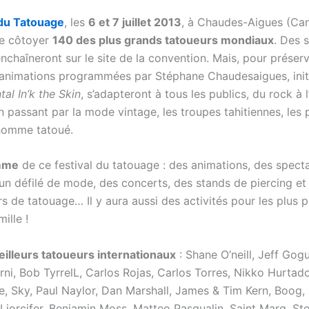
 du Tatouage
, les
6 et 7 juillet 2013
, à Chaudes-Aigues (Cant
de côtoyer
140 des plus grands tatoueurs mondiaux
. Des 
nchaîneront sur le site de la convention. Mais, pour préserv
es animations programmées par Stéphane Chaudesaigues, init
tal In’k the Skin
, s’adapteront à tous les publics, du rock à l
 passant par la mode vintage, les troupes tahitiennes, les 
’homme tatoué.
mme
de ce festival du tatouage : des animations, des spect
 un défilé de mode, des concerts, des stands de piercing e
s de tatouage… Il y aura aussi des activités pour les plus p
ille !
illeurs tatoueurs internationaux
: Shane O’neill, Jeff Gog
ni, Bob TyrrelL, Carlos Rojas, Carlos Torres, Nikko Hurtado
e, Sky, Paul Naylor, Dan Marshall, James & Tim Kern, Boog,
Liorcifer, Benjamin Moss, Matteo Pasqualin, Saint Marq, S