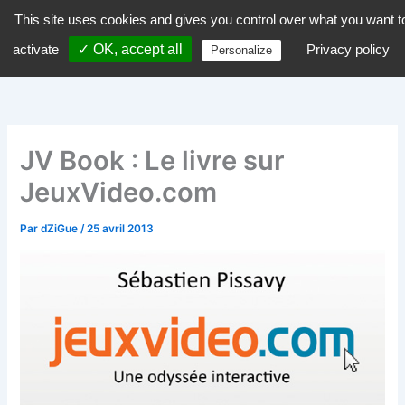
Aller
This site uses cookies and gives you control over what you want t
dZiGue
au
activate
✓ OK, accept all
Privacy policy
Personalize
contenu
JV Book : Le livre sur
JeuxVideo.com
Par
dZiGue
/
25 avril 2013