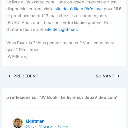
Le livre «
Jeuxvideo.com – une odyssée interactive
» est
disponible en ligne via le
site de l’éditeur Pix’n love
pour
19€
et prochainement (23 mai) chez les e-commerçants
(FNAC, Amazone…) ou chez votre libraire préféré. Plus
d’information sur le
site de Lightman
.
Vous l’avez lu ? Vous pensez l’acheter ? Vous en pensez
quoi ? Dites nous…
[WPRError]
PRÉCÉDENT
SUIVANT
5 réflexions sur “JV Book : Le livre sur JeuxVideo.com”
Lightman
25 avril 2013 à 21 h 54 min