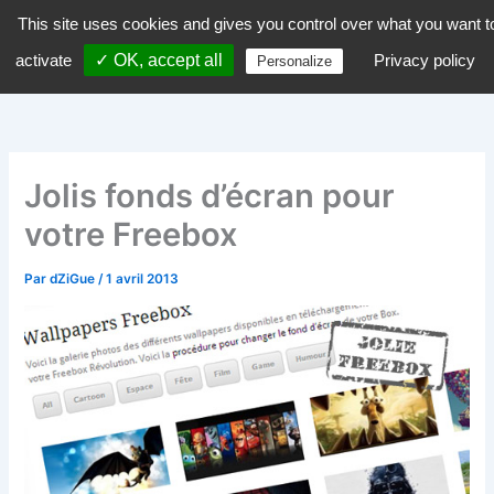
Aller
This site uses cookies and gives you control over what you want t
dZiGue
au
activate
✓ OK, accept all
Privacy policy
Personalize
contenu
Jolis fonds d’écran pour
votre Freebox
Par
dZiGue
/
1 avril 2013