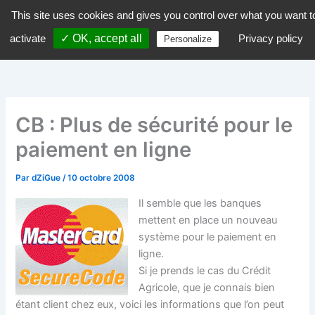
Aller
This site uses cookies and gives you control over what you want t
dZiGue
au
activate
✓ OK, accept all
Privacy policy
Personalize
contenu
CB : Plus de sécurité pour le
paiement en ligne
Par
dZiGue
/
10 octobre 2008
Il semble que les banques
mettent en place un nouveau
système pour le paiement en
ligne.
Si je prends le cas du Crédit
Agricole, que je connais bien
étant client chez eux, voici les informations que l’on peut