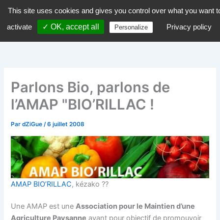
Aller
This site uses cookies and gives you control over what you want t
dZiGue
au
activate
✓ OK, accept all
Privacy policy
Personalize
contenu
Parlons Bio, parlons de
l’AMAP "BIO’RILLAC !
Par
dZiGue
/
6 juillet 2008
AMAP BIO’RILLAC
, kézako ??
Une AMAP est une
Association pour le Maintien d’une
Agriculture Paysanne
ayant pour objectif de promouvoir