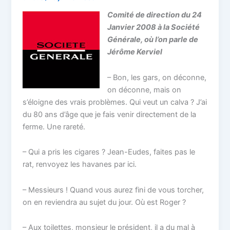
Comité de direction du 24
Janvier 2008 à la Société
Générale, où l’on parle de
Jérôme Kerviel
– Bon, les gars, on déconne,
on déconne, mais on
s’éloigne des vrais problèmes. Qui veut un calva ? J’ai
du 80 ans d’âge que je fais venir directement de la
ferme. Une rareté.
– Qui a pris les cigares ? Jean-Eudes, faites pas le
rat, renvoyez les havanes par ici.
– Messieurs ! Quand vous aurez fini de vous torcher,
on en reviendra au sujet du jour. Où est Roger ?
– Aux toilettes, monsieur le président, il a du mal à