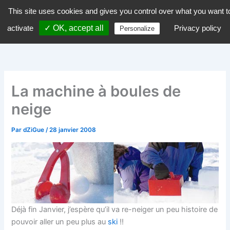
Aller
This site uses cookies and gives you control over what you want t
dZiGue
au
activate
✓ OK, accept all
Privacy policy
Personalize
contenu
La machine à boules de
neige
Par
dZiGue
/
28 janvier 2008
Déjà fin Janvier, j’espère qu’il va re-neiger un peu histoire de
pouvoir aller un peu plus au
ski
!!