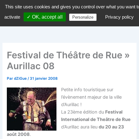
Aller
This site uses cookies and gives you control over what you want t
dZiGue
au
activate
✓ OK, accept all
Privacy policy
Personalize
contenu
Festival de Théâtre de Rue »
Aurillac 08
Par
dZiGue
/
31 janvier 2008
Petite info touristique sur
l’évènement majeur de la ville
d’Aurillac !
La 23ème édition du
Festival
International de Theâtre de Rue
d’Aurillac aura lieu
du 20 au 23
août 2008
.