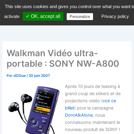
Aller
This site uses cookies and gives you control over what you want t
dZiGue
au
activate
✓ OK, accept all
Privacy policy
Personalize
contenu
Walkman Vidéo ultra-
portable : SONY NW-A800
Par
dZiGue
/
20 juin 2007
Aprés 10 jours de teasing à
grand coup de stikers et de
projections vidéo (
voir ce
billet
) pour la campagne
DontAlkAlone
, nous
connaissons maintenant le
nouveau produit de SONY !