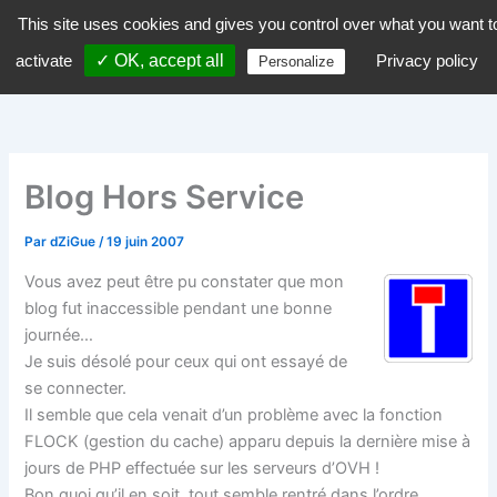
Aller
This site uses cookies and gives you control over what you want t
dZiGue
au
activate
✓ OK, accept all
Privacy policy
Personalize
contenu
Blog Hors Service
Par
dZiGue
/
19 juin 2007
Vous avez peut être pu constater que mon
blog fut inaccessible pendant une bonne
journée…
Je suis désolé pour ceux qui ont essayé de
se connecter.
Il semble que cela venait d’un problème avec la fonction
FLOCK (gestion du cache) apparu depuis la dernière mise à
jours de PHP effectuée sur les serveurs d’OVH !
Bon quoi qu’il en soit, tout semble rentré dans l’ordre…