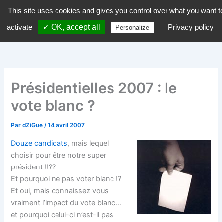
Aller
This site uses cookies and gives you control over what you want t
dZiGue
au
activate
✓ OK, accept all
Privacy policy
Personalize
contenu
Présidentielles 2007 : le
vote blanc ?
Par
dZiGue
/
14 avril 2007
Douze candidats
, mais lequel
choisir pour être notre super
président !!??
Et pourquoi ne pas voter blanc !?
Et oui, mais connaissez vous
vraiment l’impact du vote blanc…
et pourquoi celui-ci n’est-il pas