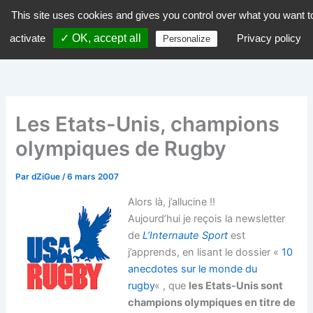
Aller
This site uses cookies and gives you control over what you want t
dZiGue
au
activate
✓ OK, accept all
Privacy policy
Personalize
contenu
Les Etats-Unis, champions
olympiques de Rugby
Par
dZiGue
/
6 mars 2007
Alors là, j’allucine !!
Aujourd’hui je reçois la newsletter
de
L’Internaute Sport
est
j’apprends, en lisant le dossier «
10
anecdotes sur le monde du
rugby
« , que
les Etats-Unis sont
champions olympiques en titre de