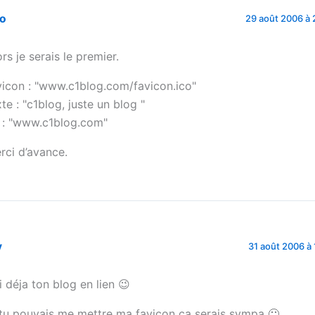
bo
29 août 2006 à 
ors je serais le premier.
vicon : "www.c1blog.com/favicon.ico"
xte : "c1blog, juste un blog "
l : "www.c1blog.com"
rci d’avance.
y
31 août 2006 à 
ai déja ton blog en lien 😉
 tu pouvais me mettre ma favicon ça serais sympa 🙂