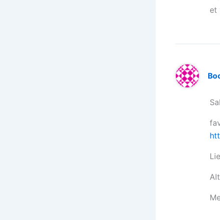
et
Bo
Sa
fa
ht
Li
Al
Me