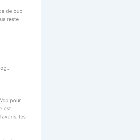
ace de pub
ous reste
blog…
 Web pour
e est
favoris, les