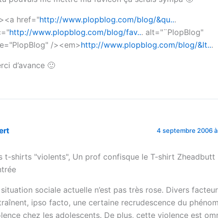
i><a href="
http://www.plopblog.com/blog/&qu..
.
c="
http://www.plopblog.com/blog/fav..
. alt="¨PlopBlog"
tle="PlopBlog" /><em>
http://www.plopblog.com/blog/&lt..
.
rci d’avance 🙂
ert
4 septembre 2006 à 
s t-shirts "violents", Un prof confisque le T-shirt Zheadbutt 
ntrée
 situation sociale actuelle n’est pas très rose. Divers facteu
traînent, ipso facto, une certaine recrudescence du phéno
olence chez les adolescents. De plus, cette violence est om