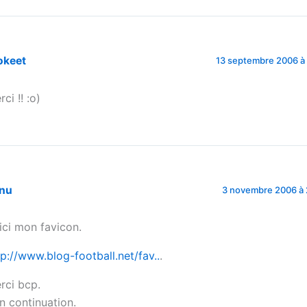
okeet
13 septembre 2006 à 
ci !! :o)
nu
3 novembre 2006 à 
ici mon favicon.
tp://www.blog-football.net/fav..
.
rci bcp.
n continuation.