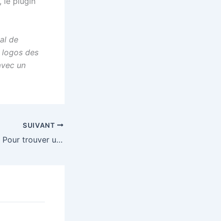
 le plugin
x
ial de
i logos des
avec un
SUIVANT
Hostpot Locator : Pour trouver un spot Wifi