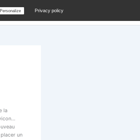
Privacy policy
Personalize
g
Contactez moi !
Archives
Au hasard
e la
avicon…
ouveau
 placer un