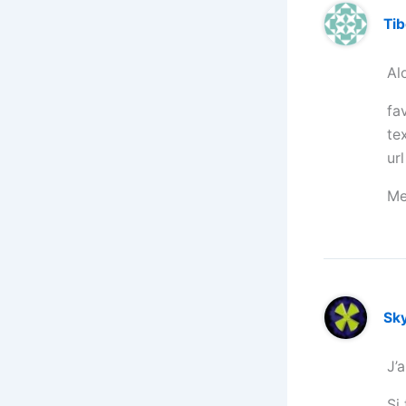
Ti
Al
fa
te
ur
Me
Sk
J’
Si