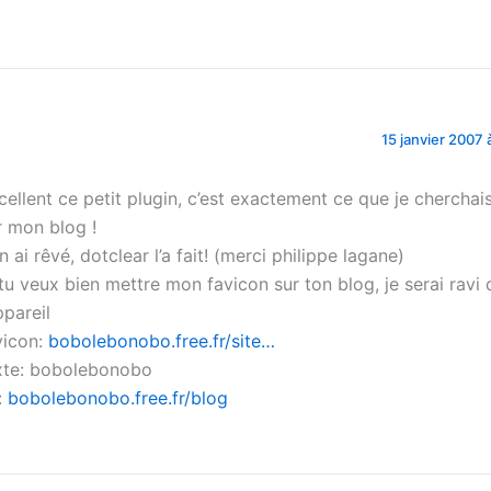
.
15 janvier 2007 
cellent ce petit plugin, c’est exactement ce que je cherchai
r mon blog !
n ai rêvé, dotclear l’a fait! (merci philippe lagane)
 tu veux bien mettre mon favicon sur ton blog, je serai ravi 
ppareil
vicon:
bobolebonobo.free.fr/site…
xte: bobolebonobo
:
bobolebonobo.free.fr/blog