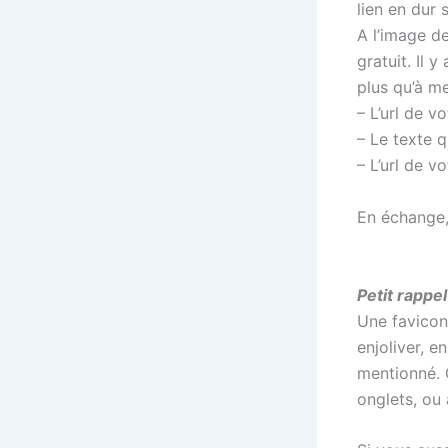
lien en dur 
A l’image d
gratuit. Il 
plus qu’à me
– L’url de v
– Le texte q
– L’url de v
En échange, 
Petit rappel
Une favicon
enjoliver, e
mentionné. C
onglets, ou 