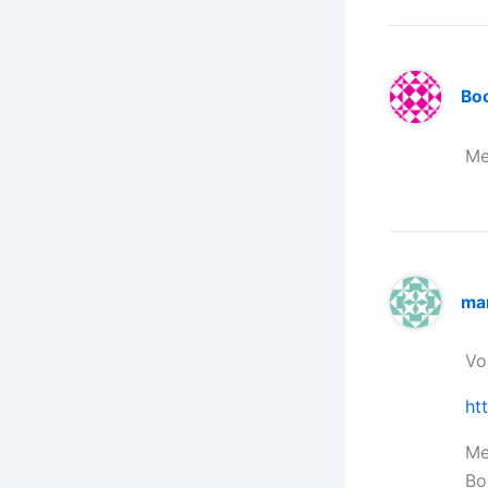
Bo
Mer
ma
Vo
ht
Me
Bo