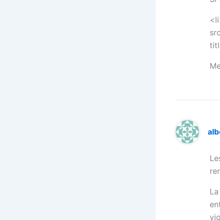
<l
sr
ti
Me
alb
Le
re
La
en
vi