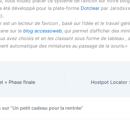
i, vous voulez placer ce système de favicon sur votre blog,
a été développé pour la plate-forme
Dotclear
par Jarodxx
t
).
r est un lecteur de favicon , basé sur l’idée et le travail gén
gane sur le
blog accessoweb
, qui permet d’afficher des min
us avez choisis et en les classant sous forme de tableau , 
ent automatique des miniatures au passage de la souris.
«
t » Phase finale
 sur “Un petit cadeau pour la rentrée”