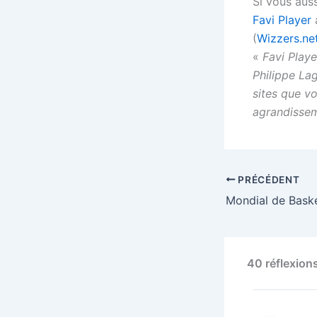
Si vous auss
Favi Player
(
Wizzers.ne
«
Favi Playe
Philippe La
sites que vo
agrandissem
PRÉCÉDENT
Mondial de Baske
40 réflexions