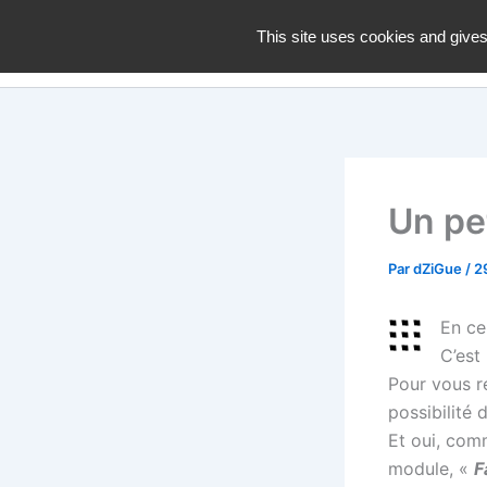
Aller
dZiGue
This site uses cookies and gives
au
contenu
Un pe
Par
dZiGue
/
2
En ce
C’est 
Pour vous re
possibilité
Et oui, com
module, «
F