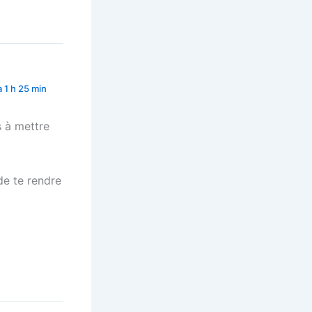
à 1 h 25 min
s à mettre
de te rendre