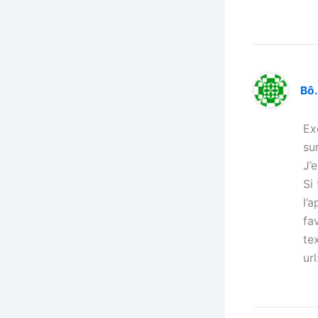
Bô
Ex
su
J’e
Si
l’a
fa
te
url