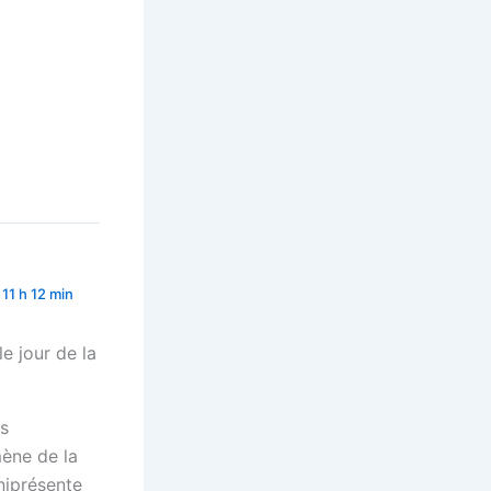
11 h 12 min
le jour de la
rs
mène de la
niprésente