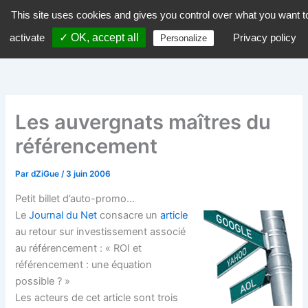
Aller
This site uses cookies and gives you control over what you want t
dZiGue
au
activate
✓ OK, accept all
Privacy policy
Personalize
contenu
Les auvergnats maîtres du
référencement
Par
dZiGue
/
3 juin 2006
Petit billet d’auto-promo…
Le
Journal du Net
consacre un
article
au retour sur investissement associé
au référencement : « ROI et
référencement : une équation
possible ? »
Les acteurs de cet article sont trois