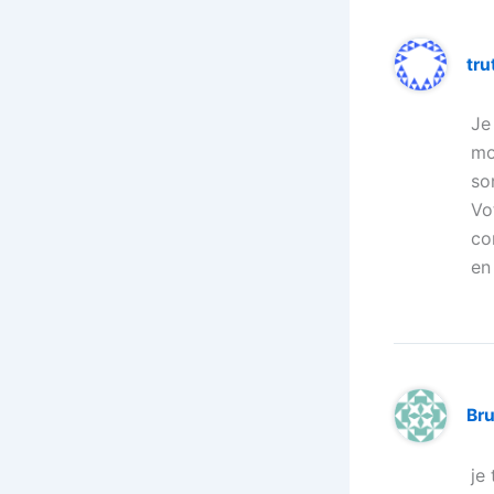
tru
Je
mo
so
Vo
co
en
Br
je