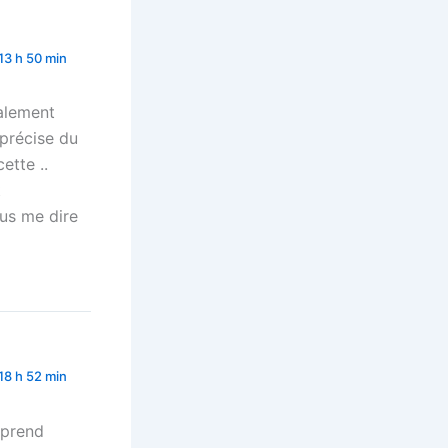
 13 h 50 min
ralement
 précise du
ette ..
t
us me dire
 18 h 52 min
pprend