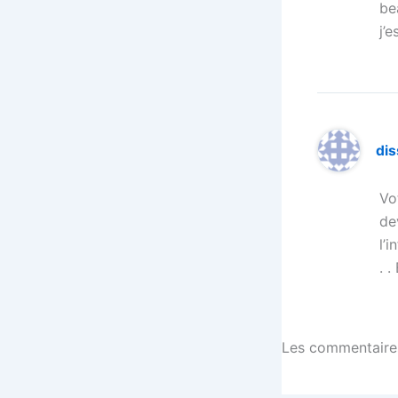
be
j’
dis
Vo
de
l’
. 
Les commentaires