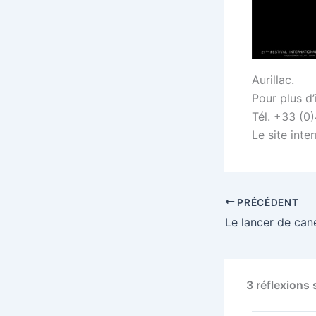
Aurillac.
Pour plus d
Tél. +33 (0
Le site inte
PRÉCÉDENT
Le lancer de can
3 réflexions 