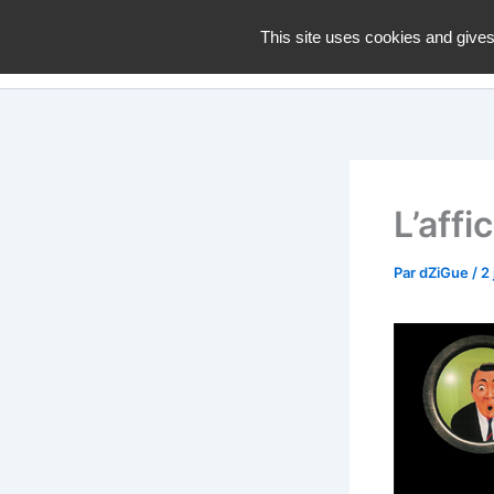
Aller
dZiGue
This site uses cookies and gives
au
contenu
L’affi
Par
dZiGue
/
2