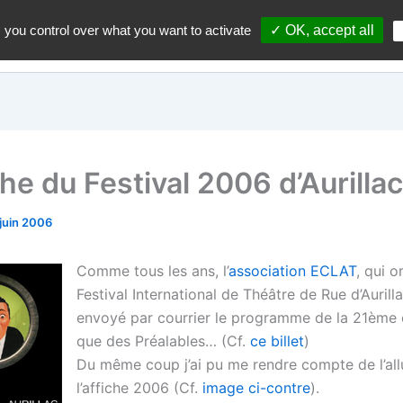
 you control over what you want to activate
✓ OK, accept all
Accueil
A propos du blo
che du Festival 2006 d’Aurillac
 juin 2006
Comme tous les ans, l’
association ECLAT
, qui o
Festival International de Théâtre de Rue d’Aurilla
envoyé par courrier le programme de la 21ème é
que des Préalables… (Cf.
ce billet
)
Du même coup j’ai pu me rendre compte de l’all
l’affiche 2006 (Cf.
image ci-contre
).