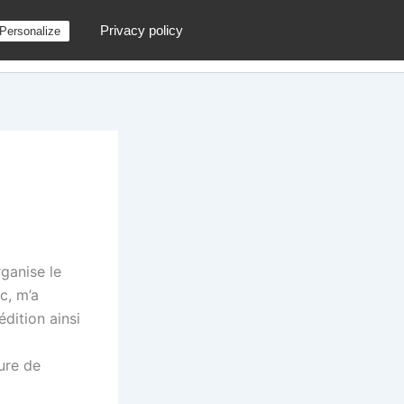
Privacy policy
Personalize
g
Contactez moi !
Archives
Au hasard
rganise le
c, m’a
dition ainsi
ure de