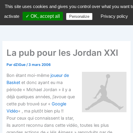
Aller
This site uses cookies and gives you control over what you want t
dZiGue
au
activate
✓ OK, accept all
Privacy policy
Personalize
contenu
La pub pour les Jordan XXI
Par
dZiGue
/
3 mars 2006
Bon étant moi-même
joueur de
Basket
et donc ayant eu ma
période « Michael Jordan » il y a
déjà quelques années, j’avoue que
cette pub trouvé sur «
Google
Vidéo
« , ma plutôt bien plu !!
Pour ceux qui connaissent la star,
ils auront reconnu dans cette vidéo, toutes les plus
grandes actions de « His Airness » reproduits par de