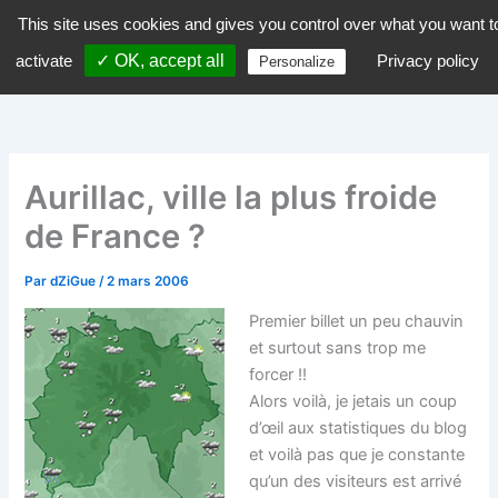
Aller
This site uses cookies and gives you control over what you want t
dZiGue
au
activate
✓ OK, accept all
Privacy policy
Personalize
contenu
Aurillac, ville la plus froide
de France ?
Par
dZiGue
/
2 mars 2006
Premier billet un peu chauvin
et surtout sans trop me
forcer !!
Alors voilà, je jetais un coup
d’œil aux statistiques du blog
et voilà pas que je constante
qu’un des visiteurs est arrivé