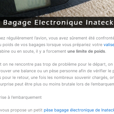
nez régulièrement l’avion, vous avez sûrement été confront
 poids de vos bagages lorsque vous prépariez votre
valis
abine ou en soute, il y a forcement
une limite de poids
.
t on ne rencontre pas trop de problème pour le départ, on 
trouver une balance ou un pèse personne afin de vérifier le 
s pour le retour, une fois les nombreux souvenir chargés, on
 surprise peut être plus ou moins brutale lors de l’embarque
rise à l’embarquement
 vous propose un petit
pèse bagage électronique de Inatec