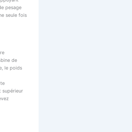
 de pesage
ne seule fois
re
abine de
e, le poids
tte
t supérieur
evez