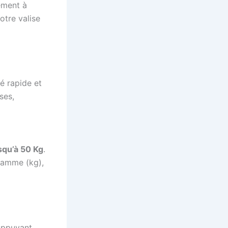
ement à
otre valise
é rapide et
ses,
squ’à 50 Kg
.
gramme (kg),
appuyant