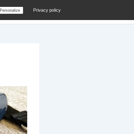
Privacy policy
Personalize
g
Contactez moi !
Archives
Au hasard