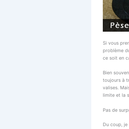
Si vous pre
problème du
ce soit en c
Bien souven
toujours à 
valises. Mai
limite et la
Pas de surp
Du coup, je