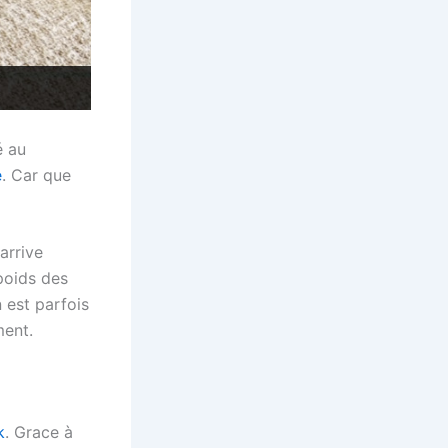
é au
e
. Car que
arrive
poids des
 est parfois
ment.
k
. Grace à