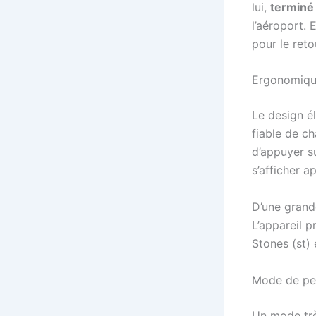
lui,
terminé 
l’aéroport. 
pour le reto
Ergonomique
Le design é
fiable de ch
d’appuyer s
s’afficher a
D’une grand
L’appareil 
Stones (st) 
Mode de pe
Un mode trè