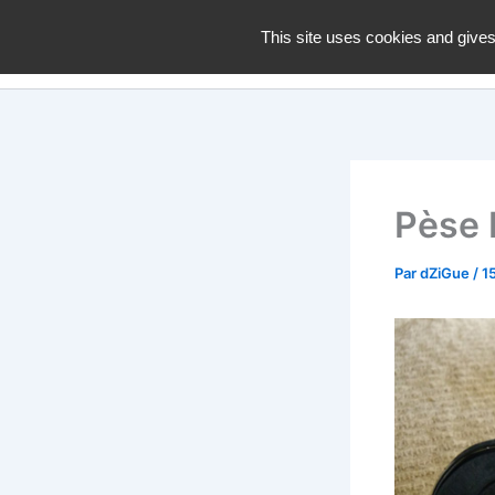
Aller
dZiGue
This site uses cookies and gives
au
contenu
Pèse 
Par
dZiGue
/
15