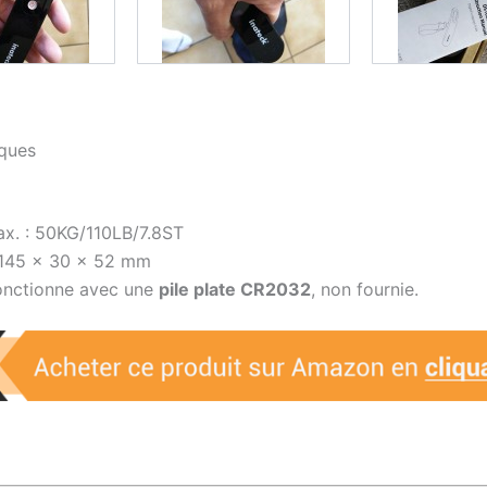
iques
x. : 50KG/110LB/7.8ST
 145 x 30 x 52 mm
nctionne avec une
pile plate CR2032
, non fournie.