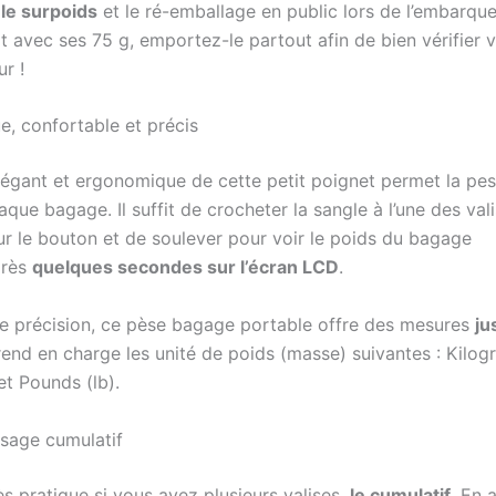
le surpoids
et le ré-emballage en public lors de l’embarqu
Et avec ses 75 g, emportez-le partout afin de bien vérifier v
ur !
, confortable et précis
légant et ergonomique de cette petit poignet permet la pes
aque bagage. Il suffit de crocheter la sangle à l’une des vali
ur le bouton et de soulever pour voir le poids du bagage
près
quelques secondes sur l’écran LCD
.
e précision, ce pèse bagage portable offre des mesures
ju
prend en charge les unité de poids (masse) suivantes : Kilo
et Pounds (lb).
sage cumulatif
s pratique si vous avez plusieurs valises,
le cumulatif
. En 