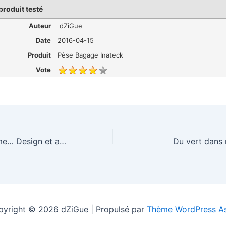
 produit testé
Auteur
dZiGue
Date
2016-04-15
Produit
Pèse Bagage Inateck
Vote
[Test] Pebble Time… Design et autonomie
Du vert dans 
yright © 2026 dZiGue | Propulsé par
Thème WordPress As