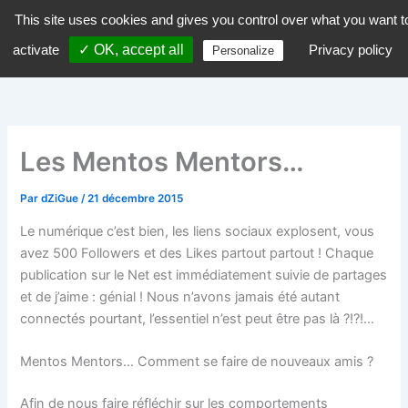
Aller
This site uses cookies and gives you control over what you want t
dZiGue
au
activate
✓ OK, accept all
Privacy policy
Personalize
contenu
Les Mentos Mentors…
Par
dZiGue
/
21 décembre 2015
Le numérique c’est bien, les liens sociaux explosent, vous
avez 500 Followers et des Likes partout partout ! Chaque
publication sur le Net est immédiatement suivie de partages
et de j’aime : génial ! Nous n’avons jamais été autant
connectés pourtant, l’essentiel n’est peut être pas là ?!?!…
Mentos Mentors… Comment se faire de nouveaux amis ?
Afin de nous faire réfléchir sur les comportements