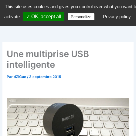
Aller
This site uses cookies and gives you control over what you want t
dZiGue
au
activate
✓ OK, accept all
Privacy policy
Personalize
contenu
Une multiprise USB
intelligente
Par
dZiGue
/
3 septembre 2015