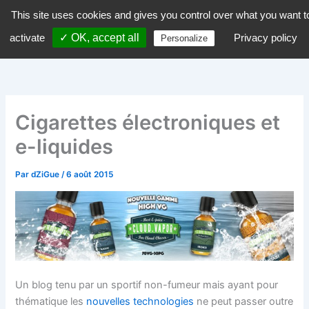
Aller
This site uses cookies and gives you control over what you want t
dZiGue
au
activate
✓ OK, accept all
Privacy policy
Personalize
contenu
Cigarettes électroniques et
e-liquides
Par
dZiGue
/
6 août 2015
Un blog tenu par un sportif non-fumeur mais ayant pour
thématique les
nouvelles technologies
ne peut passer outre