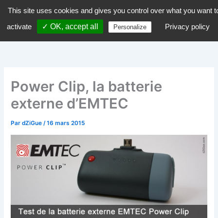
Aller
This site uses cookies and gives you control over what you want t
dZiGue
au
activate
✓ OK, accept all
Privacy policy
Personalize
contenu
Power Clip, la batterie
externe d’EMTEC
Par
dZiGue
/
16 mars 2015