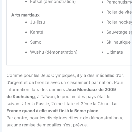
Futsal (démonstration)
Parachutism
Roller de vit
Arts martiaux
Ju-jitsu
Roller hocke
Karaté
Sauvetage sp
Sumo
Ski nautique
Wushu (démonstration)
Ultimate
Comme pour les Jeux Olympiques, il y a des médailles d’or,
d’argent et de bronze avec un classement par nation. Pour
information, lors des derniers
Jeux Mondiaux de 2009
de Kaohsiung
, à Taïwan, le podium des pays était le
suivant : 1er la Russie, 2ème l’Italie et 3ème la Chine.
La
France quand à elle avait fini à la 5ème place
.
Par contre, pour les disciplines dites « de démonstration »,
aucune remise de médailles n’est prévue.