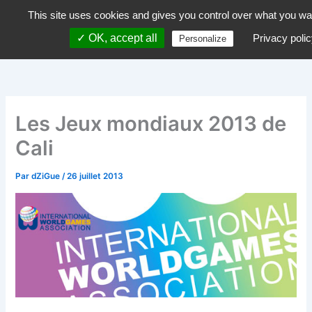
Aller
This site uses cookies and gives you control over what you wan
dZiGue
au
✓ OK, accept all
Privacy polic
Personalize
contenu
Les Jeux mondiaux 2013 de
Cali
Par
dZiGue
/
26 juillet 2013