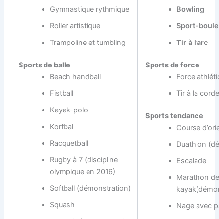
Gymnastique rythmique
Bowling
Roller artistique
Sport-boule
Trampoline et tumbling
Tir à l’arc
Sports de balle
Sports de force
Beach handball
Force athlét
Fistball
Tir à la corde
Kayak-polo
Sports tendance
Korfbal
Course d’ori
Racquetball
Duathlon (d
Rugby à 7 (discipline
Escalade
olympique en 2016)
Marathon de
Softball (démonstration)
kayak(démon
Squash
Nage avec p