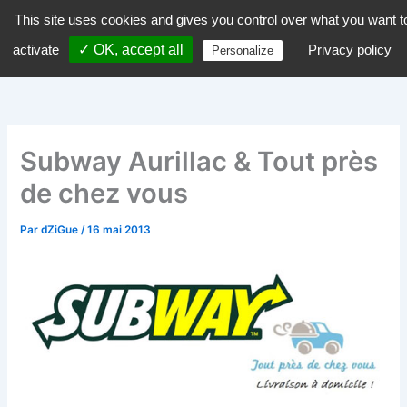
Aller
This site uses cookies and gives you control over what you want t
dZiGue
au
activate
✓ OK, accept all
Privacy policy
Personalize
contenu
Subway Aurillac & Tout près
de chez vous
Par
dZiGue
/
16 mai 2013