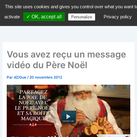
Aller
This site uses cookies and gives you control over what you want t
dZiGue
au
activate
✓ OK, accept all
Privacy policy
Personalize
contenu
Vous avez reçu un message
vidéo du Père Noël
Par
dZiGue
/
20 novembre 2012