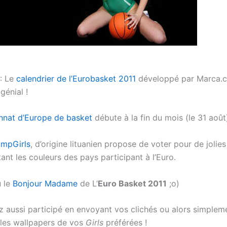
: Le
calendrier de l’Eurobasket 2011
développé par Marca.c
génial !
nat d’Europe de basket
débute à la fin du mois (le 31 août
mpGirls
, d’origine lituanien propose de voter pour de jolies 
ant les couleurs des pays participant à l’Euro.
u le
Bonjour Madame
de L’
Euro Basket 2011
;o)
 aussi participé en envoyant vos clichés ou alors simplem
 les wallpapers de vos
Girls
préférées !