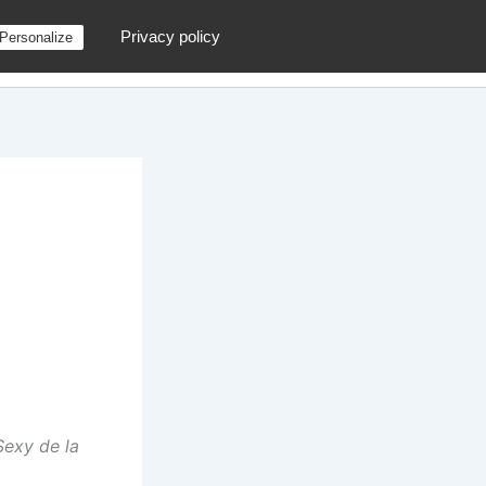
Privacy policy
Personalize
g
Contactez moi !
Archives
Au hasard
 Sexy de la