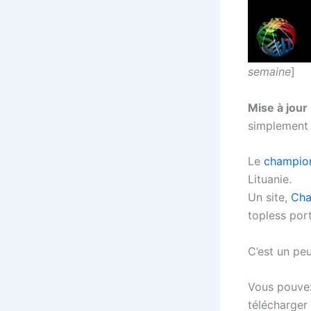
semaine
]
Mise à jour
simplement 
Le
champion
Lituanie.
Un site,
Cha
topless port
C’est un pe
Vous pouvez
télécharger