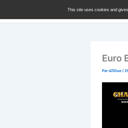
Aller
dZiGue
This site uses cookies and gives
au
contenu
Euro 
Par
dZiGue
/
2