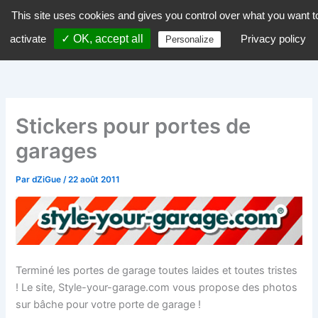
Aller
This site uses cookies and gives you control over what you want t
dZiGue
au
activate
✓ OK, accept all
Privacy policy
Personalize
contenu
Stickers pour portes de
garages
Par
dZiGue
/
22 août 2011
Terminé les portes de garage toutes laides et toutes tristes
! Le site, Style-your-garage.com vous propose des photos
sur bâche pour votre porte de garage !