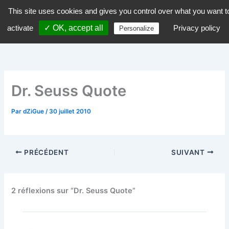
Aller
This site uses cookies and gives you control over what you want t
dZiGue
au
activate
✓ OK, accept all
Privacy policy
Personalize
contenu
Dr. Seuss Quote
Par
dZiGue
/
30 juillet 2010
PRÉCÉDENT
SUIVANT
2 réflexions sur “Dr. Seuss Quote”