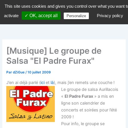
Aller
This site uses cookies and gives you control over what you want t
dZiGue
au
activate
✓ OK, accept all
Privacy policy
Personalize
contenu
[Musique] Le groupe de
Salsa "El Padre Furax"
Par
dZiGue
/
10 juillet 2009
J’en ai déjà parlé (
ici
et
là
), mais j’en remets une couche !
Le groupe de salsa Aurillacois
«
El Padre Furax
» a mis en
ligne son calendrier de
concerts et soirées pour l’été
2009 !
Pour info, le groupe se