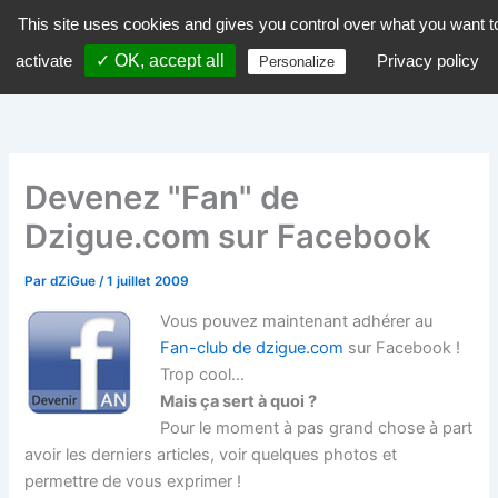
Aller
This site uses cookies and gives you control over what you want t
dZiGue
au
activate
✓ OK, accept all
Privacy policy
Personalize
contenu
Devenez "Fan" de
Dzigue.com sur Facebook
Par
dZiGue
/
1 juillet 2009
Vous pouvez maintenant adhérer au
Fan-club de dzigue.com
sur Facebook !
Trop cool…
Mais ça sert à quoi ?
Pour le moment à pas grand chose à part
avoir les derniers articles, voir quelques photos et
permettre de vous exprimer !