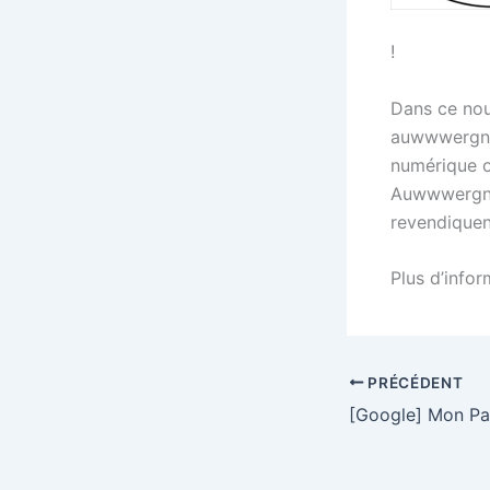
!
Dans ce nou
auwwwergnat
numérique où
Auwwwergne,
revendiquen
Plus d’info
PRÉCÉDENT