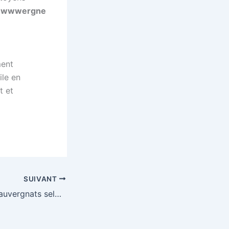
Auwwwergne
ment
ile en
t et
SUIVANT
L’Auvergne et les auvergnats selon TF1…