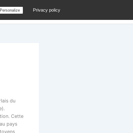
Privacy policy
Personalize
g
Contactez moi !
Archives
Au hasard
rlais du
).
tion. Cette
eau pays
itoyens