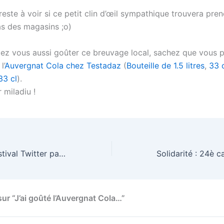
este à voir si ce petit clin d’œil sympathique trouvera pren
s des magasins ;o)
lez vous aussi goûter ce breuvage local, sachez que vous 
l’
Auvergnat Cola chez Testadaz
(
Bouteille de 1.5 litres
,
33 
33 cl
).
r miladiu !
Twestival : Le Festival Twitter partout dans le monde
sur “J’ai goûté l’Auvergnat Cola…”