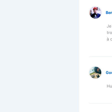
Be
Je
tr
à 
Go
Hu