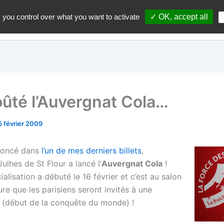
 you control over what you want to activate
✓ OK, accept all
Accueil
A propos du blo
goûté l’Auvergnat Cola…
5 février 2009
oncé dans
l’un de mes derniers billets
,
Julhes de St Flour a lancé l’
Auvergnat Cola
!
lisation a débuté le 16 février et c’est au salon
ture que les parisiens seront invités à une
 (début de la conquête du monde) !