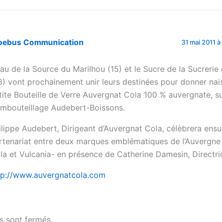
oebus Communication
31 mai 2011 à
Eau de la Source du Marilhou (15) et le Sucre de la Sucreri
3) vont prochainement unir leurs destinées pour donner nai
tite Bouteille de Verre Auvergnat Cola 100 % auvergnate, su
embouteillage Audebert-Boissons.
ilippe Audebert, Dirigeant d’Auvergnat Cola, célèbrera ensui
rtenariat entre deux marques emblématiques de l’Auvergne
la et Vulcania- en présence de Catherine Damesin, Directri
tp://www.auvergnatcola.com
 sont fermés.