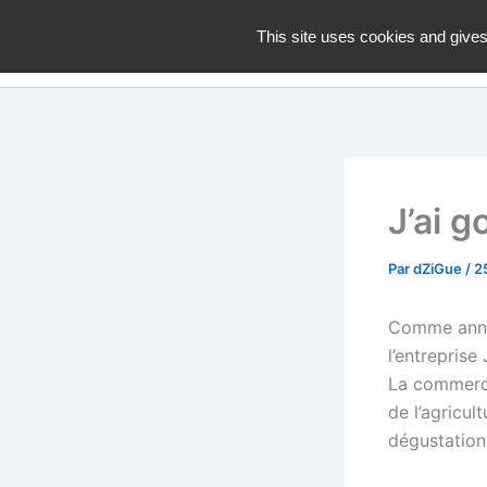
Aller
dZiGue
This site uses cookies and gives
au
contenu
J’ai 
Par
dZiGue
/
2
Comme ann
l’entreprise 
La commercia
de l’agricul
dégustation