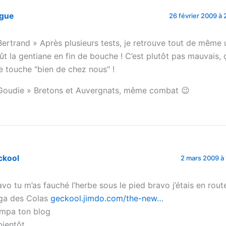
igue
26 février 2009 à 
ertrand » Après plusieurs tests, je retrouve tout de même 
ût la gentiane en fin de bouche ! C’est plutôt pas mauvais,
e touche "bien de chez nous" !
oudie » Bretons et Auvergnats, même combat 😉
ckool
2 mars 2009 à 
avo tu m’as fauché l’herbe sous le pied bravo j’étais en rout
ga des Colas
geckool.jimdo.com/the-new…
mpa ton blog
bientôt