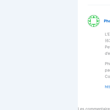
Ph
L’
(6
Pe
d’
Ph
pa
Co
ht
Les commentaires