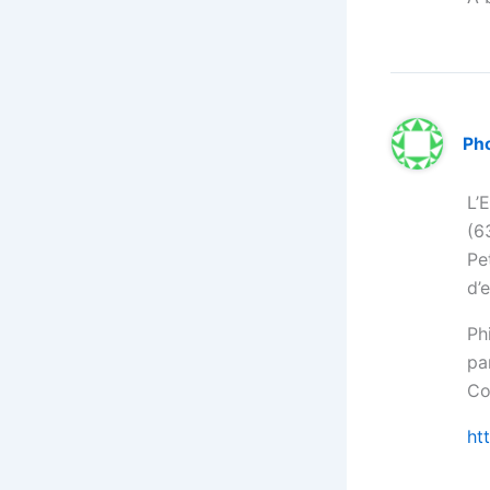
Ph
L’
(6
Pe
d’
Ph
pa
Co
ht