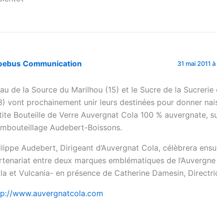
oebus Communication
31 mai 2011 à
Eau de la Source du Marilhou (15) et le Sucre de la Sucreri
3) vont prochainement unir leurs destinées pour donner nai
tite Bouteille de Verre Auvergnat Cola 100 % auvergnate, su
embouteillage Audebert-Boissons.
ilippe Audebert, Dirigeant d’Auvergnat Cola, célèbrera ensui
rtenariat entre deux marques emblématiques de l’Auvergne
la et Vulcania- en présence de Catherine Damesin, Directri
tp://www.auvergnatcola.com