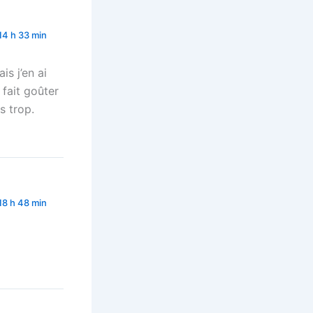
14 h 33 min
s j’en ai
 fait goûter
s trop.
18 h 48 min