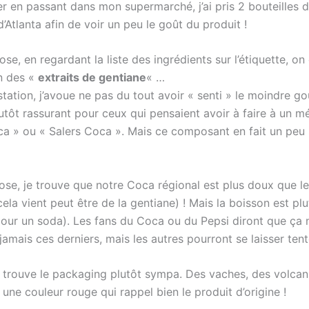
er en passant dans mon supermarché, j’ai pris 2 bouteilles 
’Atlanta afin de voir un peu le goût du produit !
se, en regardant la liste des ingrédients sur l’étiquette, on
en des «
extraits de gentiane
« …
ation, j’avoue ne pas du tout avoir « senti » le moindre go
utôt rassurant pour ceux qui pensaient avoir à faire à un m
a » ou « Salers Coca ». Mais ce composant en fait un peu
se, je trouve que notre Coca régional est plus doux que l
ela vient peut être de la gentiane) ! Mais la boisson est pl
our un soda). Les fans du Coca ou du Pepsi diront que ça 
amais ces derniers, mais les autres pourront se laisser tent
je trouve le packaging plutôt sympa. Des vaches, des volcan
 une couleur rouge qui rappel bien le produit d’origine !