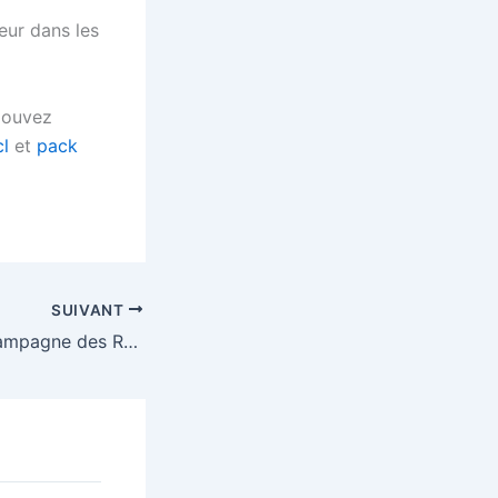
eur dans les
pouvez
cl
et
pack
SUIVANT
Solidarité : 24è campagne des Restos du Coeur !