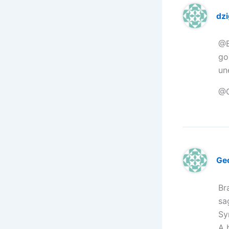
dz
@B
go
un
@G
Ge
Br
sa
Sy
A 