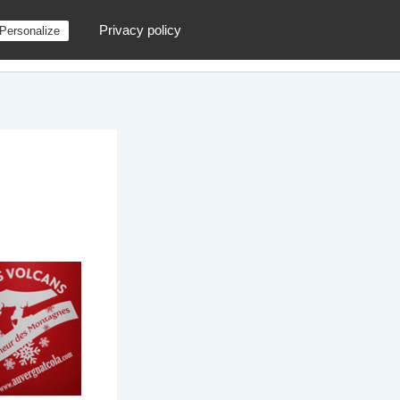
Privacy policy
Personalize
g
Contactez moi !
Archives
Au hasard