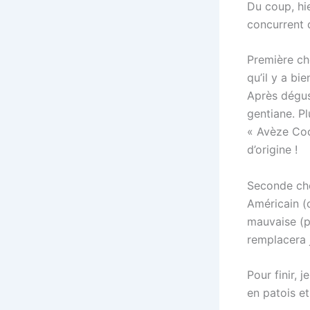
Du coup, hi
concurrent d
Première cho
qu’il y a bi
Après dégust
gentiane. Pl
« Avèze Coc
d’origine !
Seconde cho
Américain (c
mauvaise (p
remplacera j
Pour finir, 
en patois et