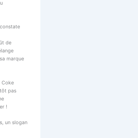
du
 constate
ût de
élange
 sa marque
e Coke
utôt pas
ne
er !
s, un slogan