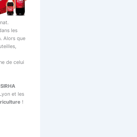
nat.
dans les
n. Alors que
teilles,
he de celui
u SIRHA
Lyon et les
riculture
!