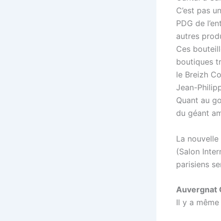
C’est pas u
PDG de l’en
autres produ
Ces bouteill
boutiques tr
le Breizh Co
Jean-Philipp
Quant au goû
du géant am
La nouvelle
(Salon Inter
parisiens se
Auvergnat Co
Il y a même 