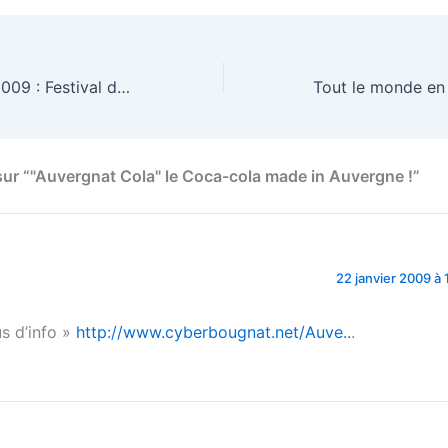
Voyage d’Hiver 2009 : Festival de Musique Classique
 sur “"Auvergnat Cola" le Coca-cola made in Auvergne !”
22 janvier 2009 à 
us d’info »
http://www.cyberbougnat.net/Auve..
.