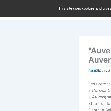
Aller
dZiGue
This site uses cookies and gives
au
contenu
"Auve
Auver
Par
dZiGue
/
2
Les Bretons
«
Corsica C
«
Auvergna
Et le truc le
Cantal à Sa