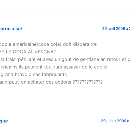
corne a sel
26 avril 2009 à
 copie américaine(coca cola) doit disparaitre
VE LE COCA AUVERGNAT
 est frais, pétillant et avec un gout de gentiane en retour et 
éricains ils peuvent toujours assayer de le copier
 grand bravo à ses fabriquants
and peut-on achater des actions ?????????????
igue
30 juillet 2009 à