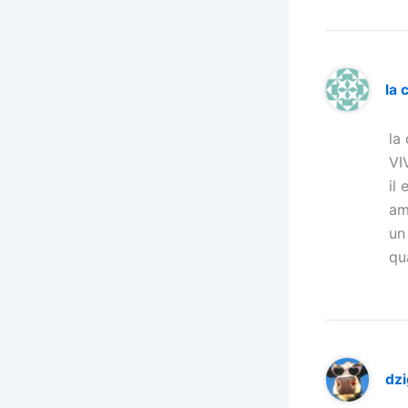
la 
la
VI
il
am
un
qu
dz