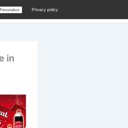
Privacy policy
Personalize
g
Contactez moi !
Archives
Au hasard
e in