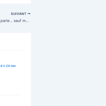
SUIVANT
Tout le monde en parle… sauf moi #5 !
14 h 24 min