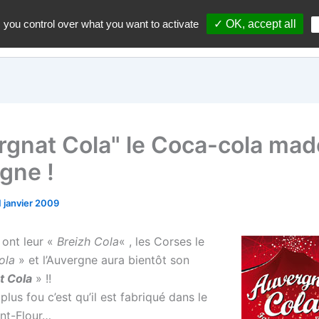
 you control over what you want to activate
✓ OK, accept all
Accueil
A propos du blo
rgnat Cola" le Coca-cola mad
gne !
1 janvier 2009
 ont leur «
Breizh Cola
« , les Corses le
ola
» et l’Auvergne aura bientôt son
t Cola
» !!
 plus fou c’est qu’il est fabriqué dans le
int-Flour…