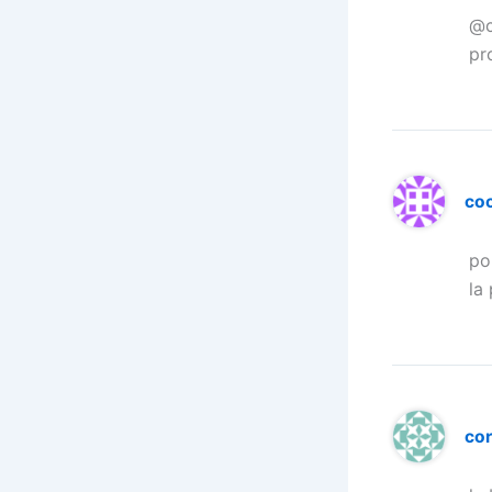
@c
pr
co
po
la
cor