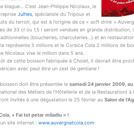
ne blague… C’est Jean-Philippe Nicolaux, le
treprise
Julhes
, spécialiste du Tripoux et
its du terroir, qui est à l’origine de ce «
soft drink
» Auverg
es de 33 cl ou 1,5 l seront vendues en grande distribution, 
aditionnelles (boucheries, charcuteries…) et en restauratio
la représente 5 millions et le Corsica Cola 2 millions de bou
e Nicolaux vise le million dans 5 ans.
t de cette boisson fabriquée à Cholet, il devrait être proc
éricain avec peut être un zest de gentiane !
 boisson doit être présentée le
samedi 24 janvier 2009, a
national des Métiers de l’Hôtellerie et de la Restauration) à 
ront invités à une dégustation le 25 février au
Salon de l’Ag
la, « Fai tot petar miladiu » !
un site internet :
www.auvergnatcola.com