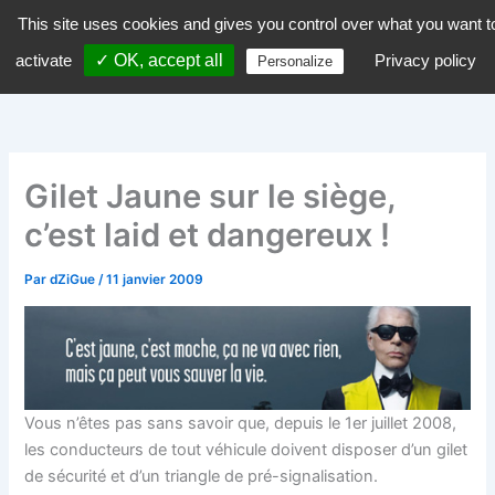
Aller
This site uses cookies and gives you control over what you want t
dZiGue
au
activate
✓ OK, accept all
Privacy policy
Personalize
contenu
Gilet Jaune sur le siège,
c’est laid et dangereux !
Par
dZiGue
/
11 janvier 2009
Vous n’êtes pas sans savoir que, depuis le 1er juillet 2008,
les conducteurs de tout véhicule doivent disposer d’un gilet
de sécurité et d’un triangle de pré-signalisation.