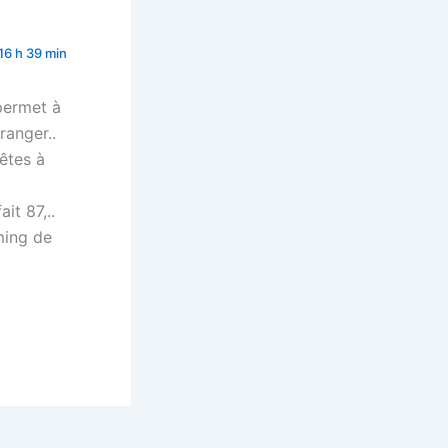
 16 h 39 min
 permet à
ranger..
êtes à
it 87,..
ming de