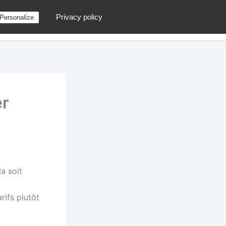
Privacy policy
Personalize
g
Contactez moi !
Archives
Au hasard
er
a soit
rifs plutôt