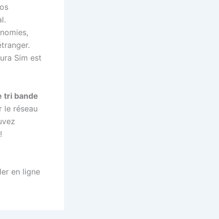
vos
l.
onomies,
étranger.
ura Sim est
 tri bande
r le réseau
uvez
!
er en ligne