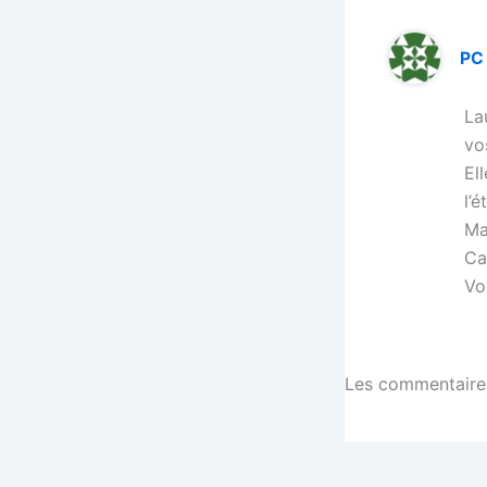
PC
La
vo
El
l’é
Ma
Ca
Vo
Les commentaires