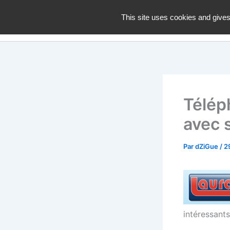
Aller
dZiGue
This site uses cookies and gives
au
contenu
Télép
avec 
Par
dZiGue
/
2
intéressants