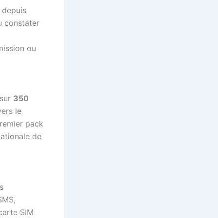
s depuis
u constater
mission ou
 sur
350
ers le
premier pack
nationale de
s
 SMS,
 carte SIM