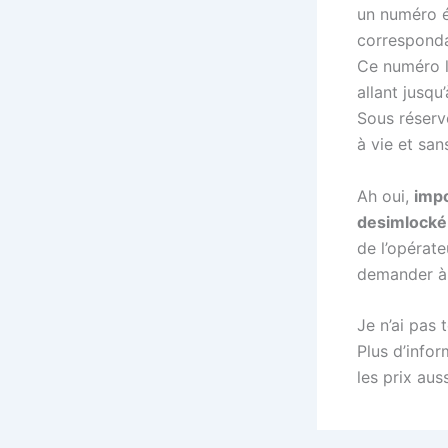
un numéro é
corresponda
Ce numéro l
allant jusqu
Sous réserv
à vie et sa
Ah oui,
imp
desimlocké
de l’opérat
demander à 
Je n’ai pas 
Plus d’infor
les prix aus