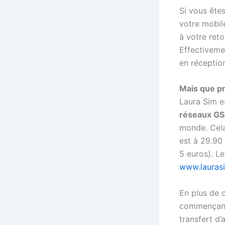
Si vous ête
votre mobil
à votre reto
Effectiveme
en réception
Mais que p
Laura Sim e
réseaux G
monde. Cela
est à 29.90
5 euros). Le
www.lauras
En plus de c
commençant 
transfert d’