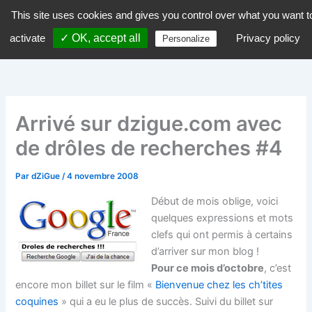
Aller
This site uses cookies and gives you control over what you want t
dZiGue
au
activate
✓ OK, accept all
Privacy policy
Personalize
contenu
Arrivé sur dzigue.com avec
de drôles de recherches #4
Par
dZiGue
/
4 novembre 2008
Début de mois oblige, voici
quelques expressions et mots
clefs qui ont permis à certains
d’arriver sur mon blog !
Pour ce mois d’octobre
, c’est
encore mon billet sur le film «
Bienvenue chez les ch’tites
coquines
» qui a eu le plus de succès. Suivi du billet sur