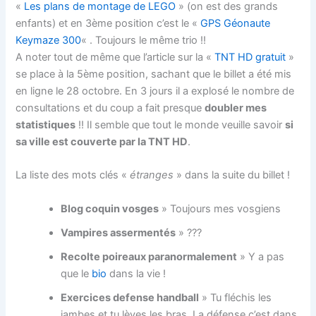
«
Les plans de montage de LEGO
» (on est des grands
enfants) et en 3ème position c’est le «
GPS Géonaute
Keymaze 300
« . Toujours le même trio !!
A noter tout de même que l’article sur la «
TNT HD gratuit
»
se place à la 5ème position, sachant que le billet a été mis
en ligne le 28 octobre. En 3 jours il a explosé le nombre de
consultations et du coup a fait presque
doubler mes
statistiques
!! Il semble que tout le monde veuille savoir
si
sa ville est couverte par la TNT HD
.
La liste des mots clés «
étranges
» dans la suite du billet !
Blog coquin vosges
» Toujours mes vosgiens
Vampires assermentés
» ???
Recolte poireaux paranormalement
» Y a pas
que le
bio
dans la vie !
Exercices defense handball
» Tu fléchis les
jambes et tu lèves les bras. La défense c’est dans