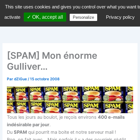
Aller
This site uses cookies and gives you control over what you want t
dZiGue
au
activate
✓ OK, accept all
Privacy policy
Personalize
contenu
[SPAM] Mon énorme
Gulliver…
Par
dZiGue
/
15 octobre 2008
Tous les jours au boulot, je reçois environs
400 e-mails
indésirable par jour
.
Du
SPAM
qui pourrit ma boite et notre serveur mail !
Bon, on fait avec… Mais parfois il y a des pourriels plutôt