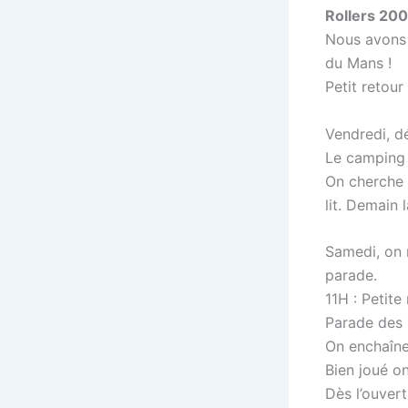
Rollers 20
Nous avons 
du Mans !
Petit retour
Vendredi, dé
Le camping 
On cherche 
lit. Demain 
Samedi, on r
parade.
11H : Petite
Parade des 
On enchaîne
Bien joué on
Dès l’ouver