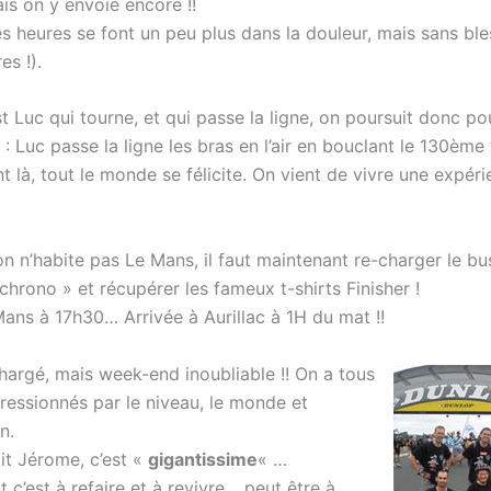
is on y envoie encore !!
s heures se font un peu plus dans la douleur, mais sans ble
es !).
t Luc qui tourne, et qui passe la ligne, on poursuit donc p
: Luc passe la ligne les bras en l’air en bouclant le 130ème t
 là, tout le monde se félicite. On vient de vivre une expér
on n’habite pas Le Mans, il faut maintenant re-charger le b
chrono » et récupérer les fameux t-shirts Finisher !
ans à 17h30… Arrivée à Aurillac à 1H du mat !!
argé, mais week-end inoubliable !! On a tous
pressionnés par le niveau, le monde et
n.
t Jérome, c’est «
gigantissime
« …
c’est à refaire et à revivre… peut être à