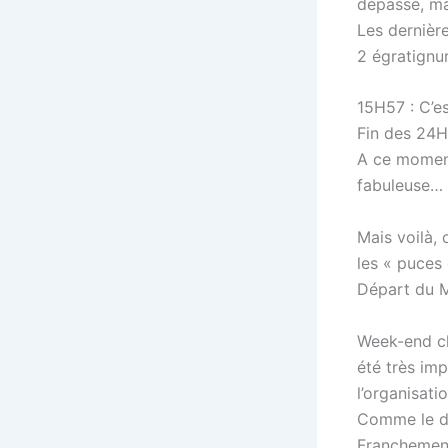
dépassé, ma
Les dernière
2 égratignur
15H57 : C’es
Fin des 24H 
A ce moment
fabuleuse…
Mais voilà, 
les « puces 
Départ du M
Week-end ch
été très im
l’organisatio
Comme le di
Franchement 