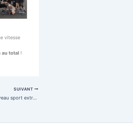
.
e vitesse
au total
!
SUIVANT
Poweriser, le nouveau sport extrême…