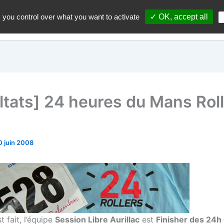
 you control over what you want to activate
✓ OK, accept all
Accueil
A propos du blo
ltats] 24 heures du Mans Rol
0 juin 2008
st fait, l’équipe
Session Libre Aurillac
est
Finisher des 24h