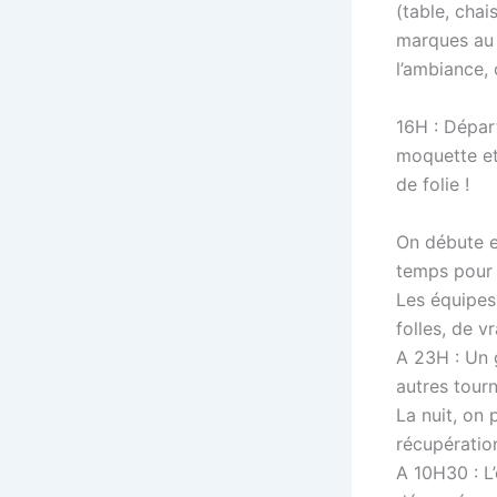
(table, chai
marques au 
l’ambiance, 
16H : Départ
moquette et 
de folie !
On débute e
temps pour 
Les équipes
folles, de vr
A 23H : Un 
autres tourn
La nuit, on 
récupératio
A 10H30 : L