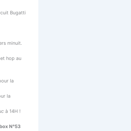
cuit Bugatti
ers minuit.
 et hop au
pour la
ur la
uc
à 14H !
box N°53