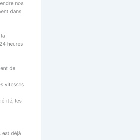
prendre nos
ment dans
 la
 24 heures
ment de
s vitesses
rité, les
 est déjà