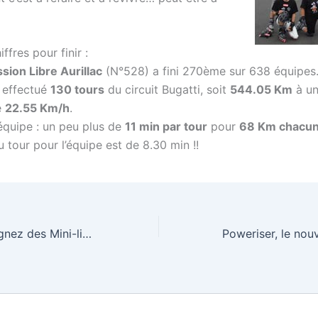
ffres pour finir :
sion Libre Aurillac
(N°528) a fini 270ème sur 638 équipes
 effectué
130 tours
du circuit Bugatti, soit
544.05 Km
à un
e
22.55 Km/h
.
quipe : un peu plus de
11 min par tour
pour
68 Km chacun 
 tour pour l’équipe est de 8.30 min !!
Photobox.fr : Gagnez des Mini-livres Photos