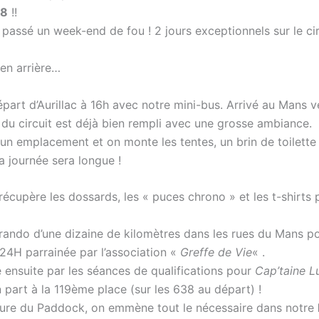
08
!!
passé un week-end de fou ! 2 jours exceptionnels sur le cir
 en arrière…
part d’Aurillac à 16h avec notre mini-bus. Arrivé au Mans v
du circuit est déjà bien rempli avec une grosse ambiance.
un emplacement et on monte les tentes, un brin de toilette
la journée sera longue !
écupère les dossards, les « puces chrono » et les t-shirts 
 rando d’une dizaine de kilomètres dans les rues du Mans po
24H parrainée par l’association «
Greffe de Vie
« .
 ensuite par les séances de qualifications pour
Cap’taine L
 part à la 119ème place (sur les 638 au départ) !
ture du Paddock, on emmène tout le nécessaire dans notre