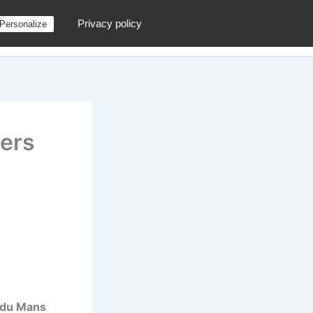
Privacy policy
Personalize
g
Contactez moi !
Archives
Au hasard
lers
 du Mans