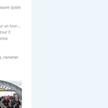
ssure (juste
our un tour…
our !!
ience
us, ramener