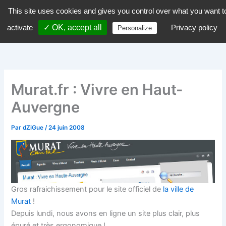
Aller
This site uses cookies and gives you control over what you want t
dZiGue
au
activate
✓ OK, accept all
Privacy policy
Personalize
contenu
Murat.fr : Vivre en Haut-
Auvergne
Par
dZiGue
/
24 juin 2008
Gros rafraichissement pour le site officiel de
la ville de
Murat
!
Depuis lundi, nous avons en ligne un site plus clair, plus
épuré et très ergonomique !