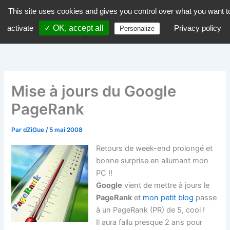
Aller
This site uses cookies and gives you control over what you want t
dZiGue
au
activate
✓ OK, accept all
Privacy policy
Personalize
contenu
Mise à jours du Google
PageRank
Par
dZiGue
/
5 mai 2008
Retours de week-end prolongé et
bonne surprise en allumant mon
PC !!
Google
vient de mettre à jours le
PageRank
et
mon petit blog
passe
à un PageRank (PR) de 5, cool !
Il aura fallu presque 2 ans pour