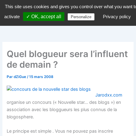
Aller
This site uses cookies and gives you control over what you want t
dZiGue
au
activate
✓ OK, accept all
Privacy policy
Personalize
contenu
Quel blogueur sera l’influent
de demain ?
Par
dZiGue
/
15 mars 2008
Jarodxx.com
organise un concours (« Nouvelle star… des blogs ») en
association avec les bloggueurs les plus connus de la
blogosphere.
Le principe est simple . Vous ne pouvez pas inscrire