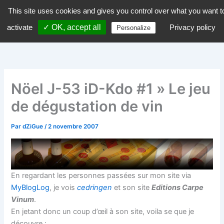
Aller
This site uses cookies and gives you control over what you want t
dZiGue
au
activate
✓ OK, accept all
Privacy policy
Personalize
contenu
Nöel J-53 iD-Kdo #1 » Le jeu
de dégustation de vin
Par
dZiGue
/
2 novembre 2007
En regardant les personnes passées sur mon site via
MyBlogLog
, je vois
cedringen
et son site
Editions Carpe
Vinum
.
En jetant donc un coup d’œil à son site, voila se que je
découvre :